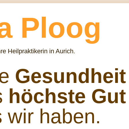
a Ploog
hre Heilpraktikerin in Aurich.
re
Gesundheit
s
höchste Gut
 wir haben.