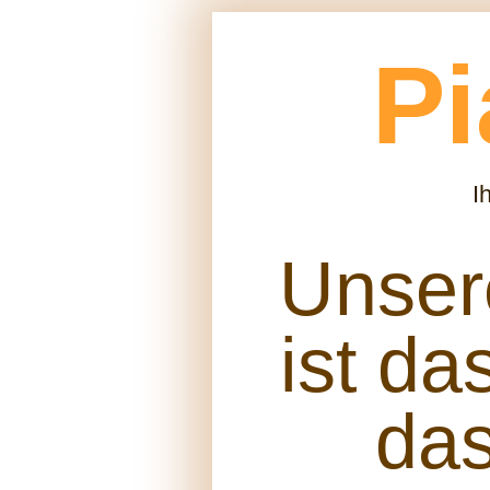
Pi
I
Unse
ist da
das